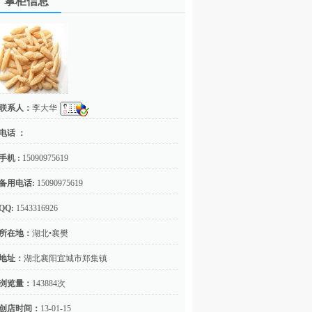
掌柜信息
联系人：
李大华
电话 ：
手机 :
15090975619
备用电话:
15090975619
QQ:
1543316926
所在地：
湖北•襄樊
地址：
湖北襄阳宜城市郑集镇
浏览量：
143884次
创店时间：
13-01-15