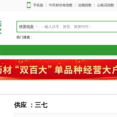
手机版
中药材价格指数
连翘指数
山银花指数
供
供货信息
求
热门搜索：
应
供应 ：三七