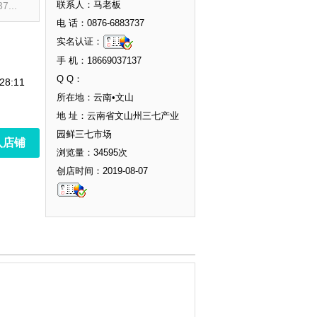
联系人：马老板
...
电 话：0876-6883737
实名认证：
手 机：18669037137
Q Q：
28:11
所在地：云南•文山
地 址：云南省文山州三七产业
园鲜三七市场
入店铺
浏览量：34595次
创店时间：2019-08-07