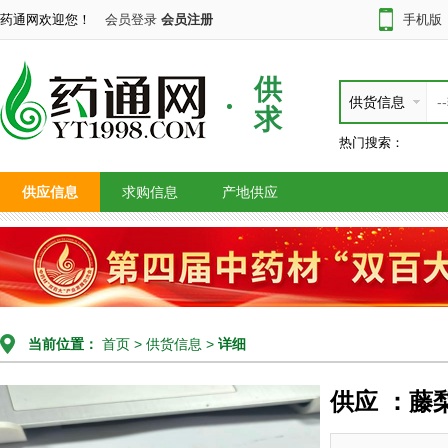
药通网欢迎您！
会员登录
会员注册
手机版
供
供货信息
求
热门搜索：
供应信息
求购信息
产地供应
当前位置：
首页
>
供货信息
>
详细
供应 ：藤