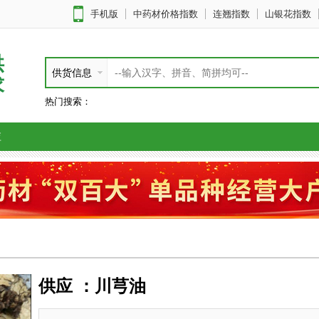
手机版
中药材价格指数
连翘指数
山银花指数
供
供货信息
求
热门搜索：
应
供应 ：川芎油