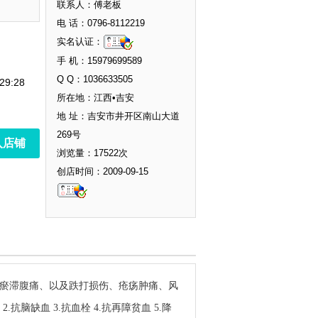
联系人：傅老板
电 话：0796-8112219
实名认证：
手 机：15979699589
Q Q：1036633505
29:28
所在地：江西•吉安
地 址：吉安市井开区南山大道
269号
入店铺
浏览量：17522次
创店时间：2009-09-15
后瘀滞腹痛、以及跌打损伤、疮疡肿痛、风
抗脑缺血 3.抗血栓 4.抗再障贫血 5.降