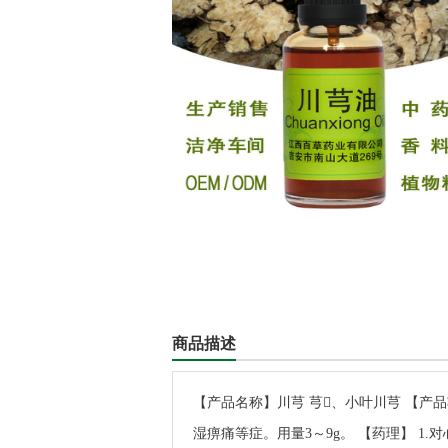
商品描述
【产品名称】川芎 芎、小叶川芎 【
湿痹痛等症。用量3～9g。 【药理】 1.对