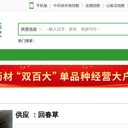
手机版
中药材价格指数
连翘指数
山银花指数
供
供货信息
求
热门搜索：
应
供应 ：回春草