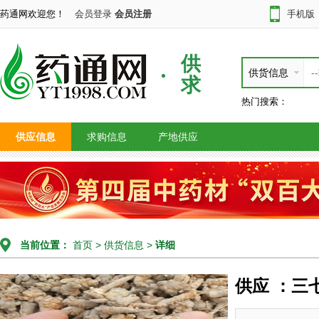
药通网欢迎您！
会员登录
会员注册
手机版
供
供货信息
求
热门搜索：
供应信息
求购信息
产地供应
当前位置：
首页
>
供货信息
>
详细
供应 ：三