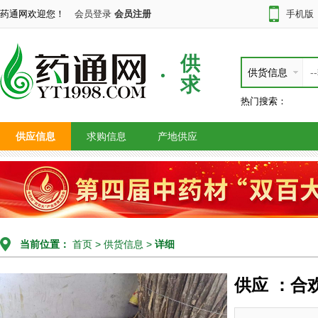
药通网欢迎您！
会员登录
会员注册
手机版
供
供货信息
求
热门搜索：
供应信息
求购信息
产地供应
当前位置：
首页
>
供货信息
>
详细
供应 ：合