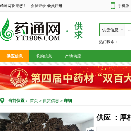
药通网欢迎您！
会员登录
会员注册
手机版
供
供货信息
求
热门搜索：
供应信息
求购信息
产地供应
当前位置：
首页
>
供货信息
>
详细
供应 ：厚