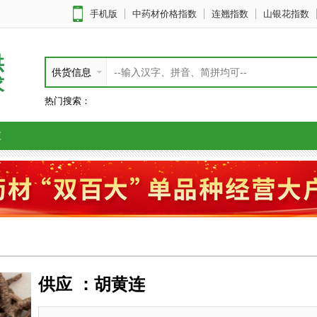
手机版
中药材价格指数
连翘指数
山银花指数
供
供货信息
求
热门搜索：
应
供应 ：胡黄连