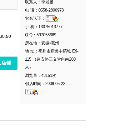
联系人：李老板
电 话：0558-2800978
实名认证：
手 机：13075013777
Q Q：597053689
38:50
所在地：安徽•亳州
地 址：亳州市康美中药城 E9-
115 （建安路三义堂向南200
入店铺
米）
浏览量：43151次
创店时间：2009-05-22