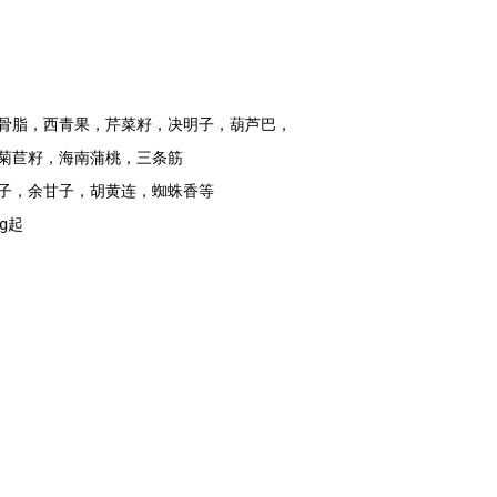
骨脂，西青果，芹菜籽，决明子，葫芦巴，

菊苣籽，海南蒲桃，三条筋

，余甘子，胡黄连，蜘蛛香等  

起 
