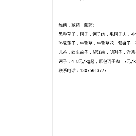
维药，藏药，蒙药;

黑种草子，诃子，诃子肉，毛诃子肉，补
骆驼蓬子，牛舌草，牛舌草花，紫铆子，
儿茶，欧车前子，望江南，明列子，洋葱子
诃子：4.8元/kg起，原包诃子肉：7元/kg
联系电话：13075013777