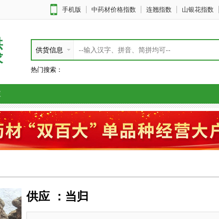
手机版
中药材价格指数
连翘指数
山银花指数
供
供货信息
求
热门搜索：
应
供应 ：当归