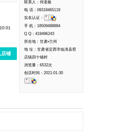
联系人：何老板
电 话：09318465119
实名认证：
手 机：18509488884
10:01
Q Q：419496243
所在地：甘肃•兰州
地 址：甘肃省定西市临洮县窑
入店铺
店镇四十铺村
浏览量：6532次
创店时间：2021-01-30