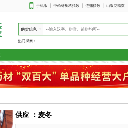
手机版
中药材价格指数
连翘指数
山银花指数
供
供货信息
求
热门搜索：
应
供应 ：麦冬