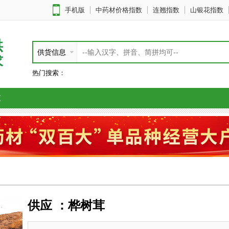
手机版
中药材价格指数
连翘指数
山银花指数
供
供货信息
求
热门搜索：
应
供应 ：桦树茸