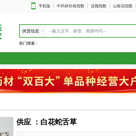
手机版
中药材价格指数
连翘指数
山银花指数
供
供货信息
求
热门搜索：
应
供应 ：白花蛇舌草