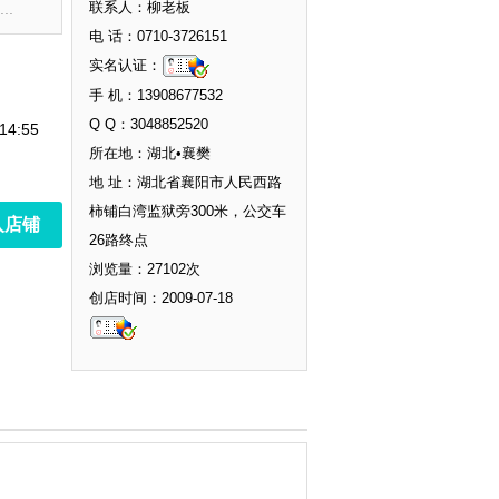
联系人：柳老板
.
电 话：0710-3726151
实名认证：
手 机：13908677532
Q Q：3048852520
14:55
所在地：湖北•襄樊
地 址：湖北省襄阳市人民西路
柿铺白湾监狱旁300米，公交车
入店铺
26路终点
浏览量：27102次
创店时间：2009-07-18