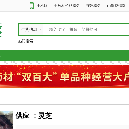
手机版
中药材价格指数
连翘指数
山银花指数
供
供货信息
求
热门搜索：
应
供应 ：灵芝