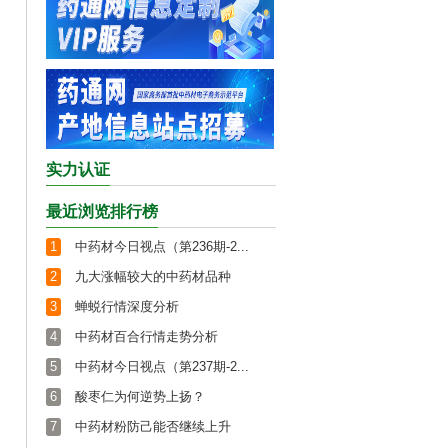
实力认证
最近浏览排行榜
1
中药材今日视点（第236期-2...
2
九大涨幅较大的中药材品种
3
蝉蜕行情深度分析
4
中药材百合行情走势分析
5
中药材今日视点（第237期-2...
6
酸枣仁为何逆势上扬？
7
中药材粉防己能否继续上升