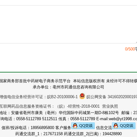
0/500
国家商务部首批中药材电子商务示范平台 本站信息版权所有 未经许可不得转
承办单位：亳州市药通信息咨询有限公司
增值电信业务经营许可证：皖B2-20100006-1
皖公网安备 3416020200019
互联网药品信息服务资格证书：（皖）-经营性-2018-0001 营业执照
地址：安徽省亳州市康美（亳州）华佗国际中药城第一期D-8栋102号 邮编：236
询电话：0558-5112789 5112511 传真：0558-5112789 E-mail:web@yt1998.c
值班/投诉电话：18956895800 客户服务
信息交流
药通交流群_1：217671158 药通交流群_2(已满)：194428890