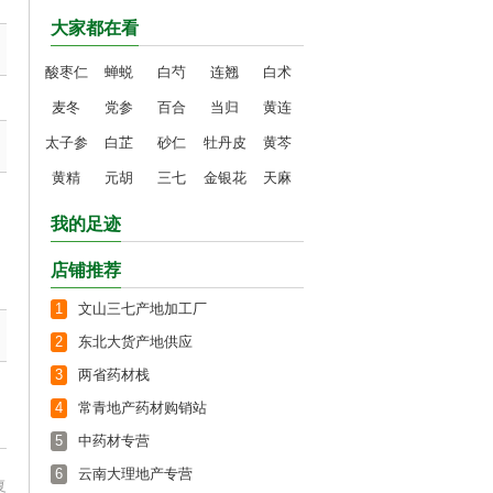
大家都在看
酸枣仁
蝉蜕
白芍
连翘
白术
麦冬
党参
百合
当归
黄连
太子参
白芷
砂仁
牡丹皮
黄芩
黄精
元胡
三七
金银花
天麻
我的足迹
店铺推荐
1
文山三七产地加工厂
2
东北大货产地供应
3
两省药材栈
4
常青地产药材购销站
5
中药材专营
6
云南大理地产专营
复