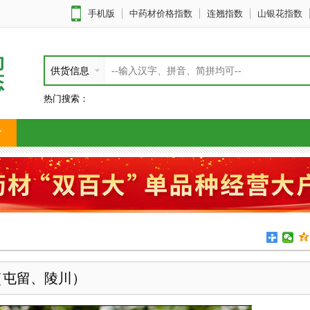
手机版
中药材价格指数
连翘指数
山银花指数
动
供货信息
态
热门搜索：
片
（屯留、陵川）