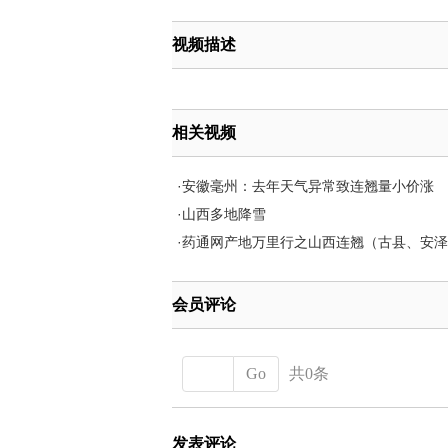
视频描述
相关视频
·
安徽毫州：去年天气异常致连翘量小价涨
·
山西多地降雪
·
药通网产地万里行之山西连翘（古县、安泽
会员评论
Go
共0条
发表评论