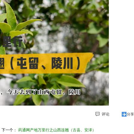
评论
分享
下一个：
药通网产地万里行之山西连翘（古县、安泽）