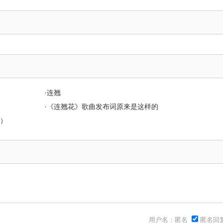
·
连翘
·
《连翘花》歌曲发布词原来是这样的
）
用户名：匿名
匿名回