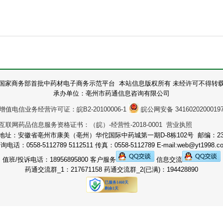
国家商务部首批中药材电子商务示范平台 本站信息版权所有 未经许可不得转
承办单位：亳州市药通信息咨询有限公司
增值电信业务经营许可证：皖B2-20100006-1
皖公网安备 3416020200019
互联网药品信息服务资格证书：（皖）-经营性-2018-0001 营业执照
地址：安徽省亳州市康美（亳州）华佗国际中药城第一期D-8栋102号 邮编：236
询电话：0558-5112789 5112511 传真：0558-5112789 E-mail:web@yt1998.c
值班/投诉电话：18956895800 客户服务
信息交流
药通交流群_1：217671158 药通交流群_2(已满)：194428890