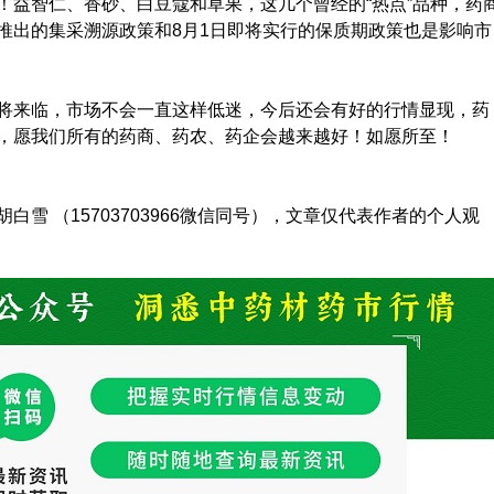
！益智仁、香砂、白豆蔻和草果，这几个曾经的“热点”品种，药
推出的集采溯源政策和8月1日即将实行的保质期政策也是影响市
将来临，市场不会一直这样低迷，今后还会有好的行情显现，药
，愿我们所有的药商、药农、药企会越来越好！如愿所至！
雪 （15703703966微信同号），文章仅代表作者的个人观