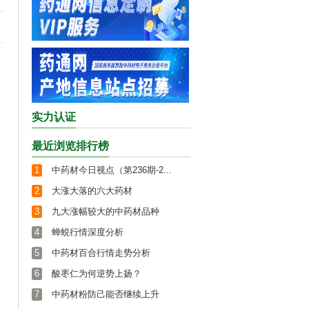
实力认证
最近浏览排行榜
1
中药材今日视点（第236期-2...
2
大涨大落的六大药材
3
九大涨幅较大的中药材品种
4
蝉蜕行情深度分析
5
中药材百合行情走势分析
6
酸枣仁为何逆势上扬？
7
中药材粉防己能否继续上升