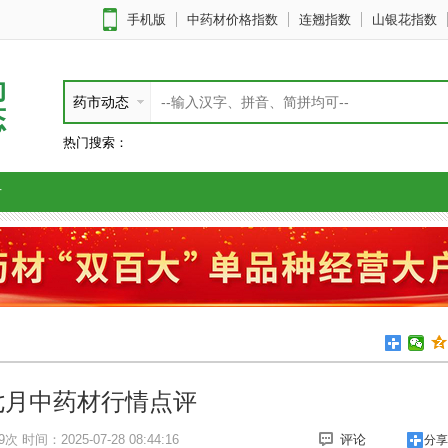
手机版
中药材价格指数
连翘指数
山银花指数
动
药市动态
态
热门搜索：
片
七月中药材行情点评
9次
时间：2025-07-28 08:44:16
评论
分享