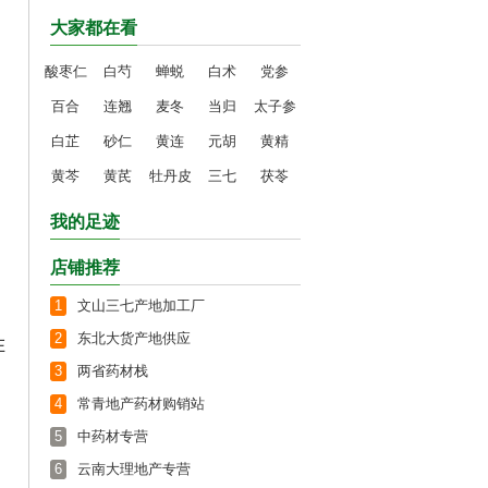
大家都在看
酸枣仁
白芍
蝉蜕
白术
党参
百合
连翘
麦冬
当归
太子参
白芷
砂仁
黄连
元胡
黄精
黄芩
黄芪
牡丹皮
三七
茯苓
我的足迹
店铺推荐
1
文山三七产地加工厂
2
东北大货产地供应
在
3
两省药材栈
4
常青地产药材购销站
5
中药材专营
6
云南大理地产专营