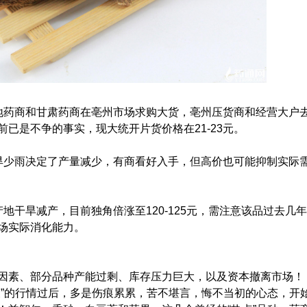
地药商和甘肃药商在亳州市场求购大货，亳州压货商和经营大户
已是不争的事实，现大统开片货价格在21-23元。
旱少雨决定了产量减少，有商看好入手，但高价也可能抑制实际
地干旱减产，目前独角倍涨至120-125元，需注意该品过去几年
场实际消化能力。
因素、部分品种产能过剩、库存压力巨大，以及资本撤离市场！
天”的行情过后，多是伤痕累累，苦不堪言，悔不当初的心态，开