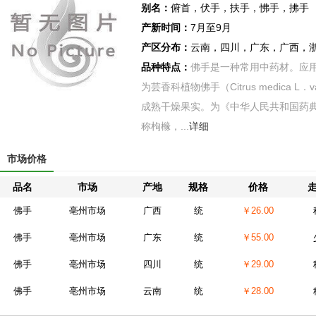
别名：
俯首，伏手，扶手，怫手，拂手
产新时间：
7月至9月
产区分布：
云南，四川，广东，广西，
品种特点：
佛手是一种常用中药材。应用
为芸香科植物佛手（Citrus medica L．var．
成熟干燥果实。为《中华人民共和国药典》
称枸橼，...
详细
市场价格
品名
市场
产地
规格
价格
佛手
亳州市场
广西
统
￥26.00
佛手
亳州市场
广东
统
￥55.00
佛手
亳州市场
四川
统
￥29.00
佛手
亳州市场
云南
统
￥28.00