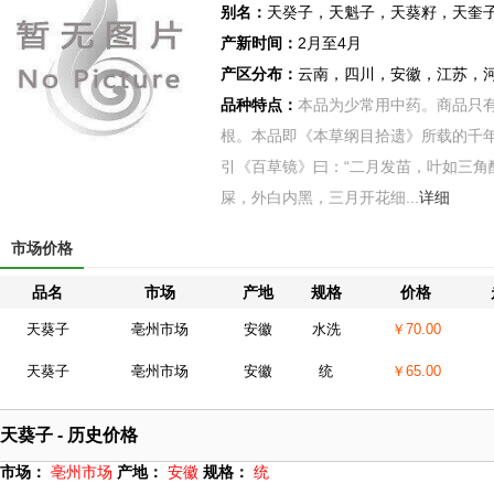
别名：
天癸子，天魁子，天葵籽，天奎
产新时间：
2月至4月
产区分布：
云南，四川，安徽，江苏，
品种特点：
本品为少常用中药。商品只
根。本品即《本草纲目拾遗》所载的千
引《百草镜》曰：“二月发苗，叶如三角
屎，外白内黑，三月开花细...
详细
市场价格
品名
市场
产地
规格
价格
天葵子
亳州市场
安徽
水洗
￥70.00
天葵子
亳州市场
安徽
统
￥65.00
天葵子 - 历史价格
市场：
亳州市场
产地：
安徽
规格：
统