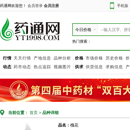
药通网欢迎您！
会员登录
会员注册
手机版
今日价格
热门搜索：
行情
天天行情
产地信息
品种分析
价格
市场价格
历史价格
价
动态
药市动态
热点追踪
视频图片
供求
供货信息
求购信息
产
当前位置：
首页
>
品种详细
品名：
槐花