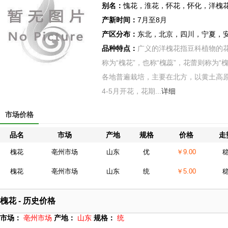
别名：
愧花，淮花，怀花，怀化，洋槐
产新时间：
7月至8月
产区分布：
东北，北京，四川，宁夏，
品种特点：
广义的洋槐花指豆科植物的
称为“槐花”，也称“槐蕊”，花蕾则称为
各地普遍栽培，主要在北方，以黄土高
4-5月开花，花期...
详细
市场价格
品名
市场
产地
规格
价格
走
槐花
亳州市场
山东
优
￥9.00
槐花
亳州市场
山东
统
￥5.00
槐花 - 历史价格
市场：
亳州市场
产地：
山东
规格：
统