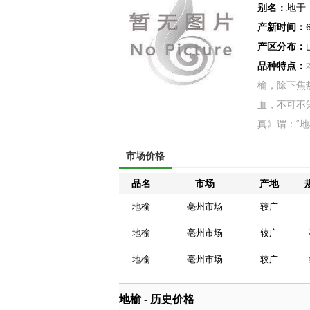
别名：
地于
产新时间：
产区分布：
品种特点：
榆，除下焦
血，不可不
真》谓：“地
市场价格
品名
市场
产地
地榆
亳州市场
较广
地榆
亳州市场
较广
地榆
亳州市场
较广
地榆 - 历史价格