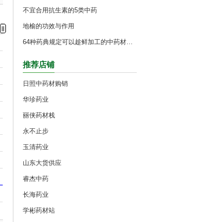
不宜合用抗生素的5类中药
地榆的功效与作用
64种药典规定可以趁鲜加工的中药材（2015药典）
推荐店铺
日照中药材购销
华珍药业
丽侠药材栈
永不止步
玉清药业
山东大货供应
睿杰中药
长海药业
学彬药材站