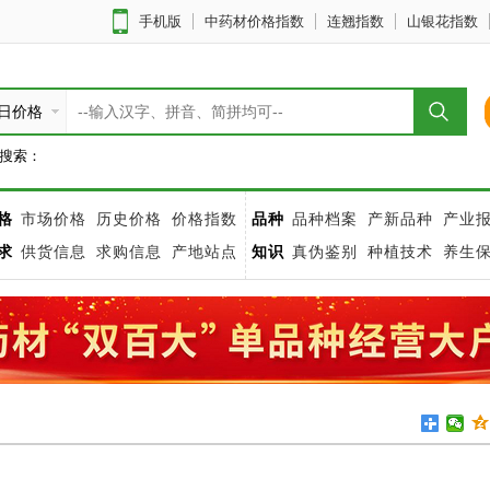
手机版
中药材价格指数
连翘指数
山银花指数
日价格
搜索：
格
市场价格
历史价格
价格指数
品种
品种档案
产新品种
产业
求
供货信息
求购信息
产地站点
知识
真伪鉴别
种植技术
养生