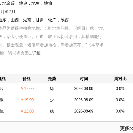
，地余碳，地臾，地鱼，地愉
6月至7月
山东，山西，湖南，甘肃，较广，陕西
本品为蔷薇种植物地榆、长叶地榆的根。《纲目》载：“地
热，治大小便血证。止血，取上截切片炒用，其梢则能行
知。杨士瀛云：诸疮痛者加地榆，痒者加黄芩。”《本草求
榆，诸书皆言因...
详细
规格
价格
走势
时间
周对比
片
￥17.00
稳
2026-08-09
0.0%
碳
￥19.00
少
2026-08-09
0.0%
统
￥12.00
稳
2026-08-09
0.0%
更多>