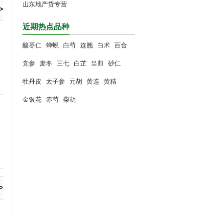
山东地产货专营
>
近期热点品种
酸枣仁
蝉蜕
白芍
连翘
白术
百合
党参
麦冬
三七
白芷
当归
砂仁
牡丹皮
太子参
元胡
黄连
黄精
金银花
赤芍
柴胡
>