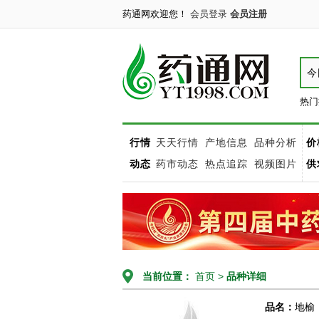
药通网欢迎您！
会员登录
会员注册
今
热门
行情
天天行情
产地信息
品种分析
价
动态
药市动态
热点追踪
视频图片
供
当前位置：
首页
>
品种详细
品名：
地榆