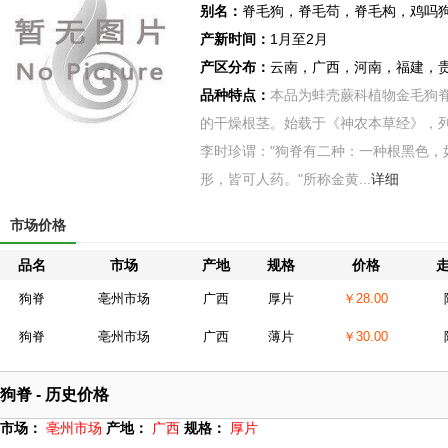
别名：
脊毛狗，脊毛苟，脊毛构，鸡吗
产新时间：
1月至2月
产区分布：
云南，广西，河南，福建，
品种特点：
本品为蚌壳蕨科植物金毛狗脊Ciboti
的干燥根茎。始载于《神农本草经》，
李时珍谓："狗脊有二种：一种根黑色，
形，皆可人药。"所称金黄...
详细
市场价格
品名
市场
产地
规格
价格
狗脊
亳州市场
广西
厚片
￥28.00
狗脊
亳州市场
广西
薄片
￥30.00
狗脊 - 历史价格
市场：
亳州市场
产地：
广西
规格：
厚片