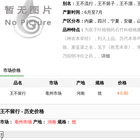
别名：
王不流行，王不留子，王不溜，
产新时间：
6月至7月
产区分布：
内蒙，四川，宁夏，安徽，
品种特点：
为双子叶植物药石竹科植物麦
《神农本草经》，列入上品。历代本草
致。麦蓝菜之名，见于《救荒本草》。李
乃阳明冲任之药，...
详细
市场价格
品名
市场
产地
规格
价格
王不留行
亳州市场
河南
统
￥5.50
王不留行 - 历史价格
市场：
亳州市场
产地：
河南
规格：
统