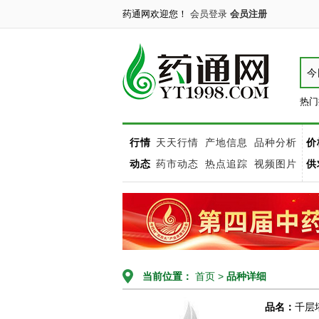
药通网欢迎您！
会员登录
会员注册
今
热门
行情
天天行情
产地信息
品种分析
价
动态
药市动态
热点追踪
视频图片
供
当前位置：
首页
>
品种详细
品名：
千层