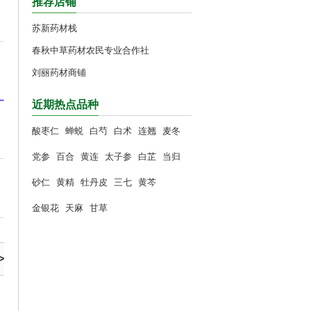
推荐店铺
苏新药材栈
春秋中草药材农民专业合作社
刘丽药材商铺
近期热点品种
酸枣仁
蝉蜕
白芍
白术
连翘
麦冬
党参
百合
黄连
太子参
白芷
当归
砂仁
黄精
牡丹皮
三七
黄芩
金银花
天麻
甘草
>