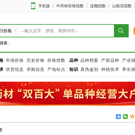
手机版
中药材价格指数
连翘指数
山银花指数
日价格
搜索：
格
市场价格
历史价格
价格指数
品种
品种档案
产新品种
产业
求
供货信息
求购信息
产地站点
知识
真伪鉴别
种植技术
养生
塔