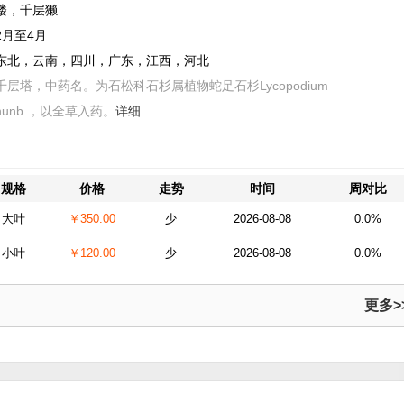
楼，千层獭
2月至4月
东北，云南，四川，广东，江西，河北
千层塔，中药名。为石松科石杉属植物蛇足石杉Lycopodium
 Thunb.，以全草入药。
详细
规格
价格
走势
时间
周对比
大叶
￥350.00
少
2026-08-08
0.0%
小叶
￥120.00
少
2026-08-08
0.0%
更多>