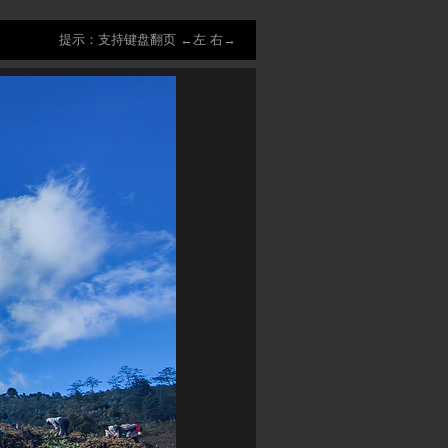
提示：支持键盘翻页 ←左 右→