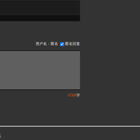
用户名：匿名
匿名回复
0/500
字
载