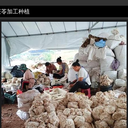
茯苓加工种植