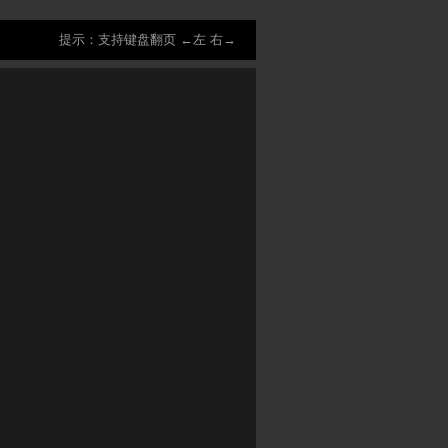
提示：支持键盘翻页 ←左 右→