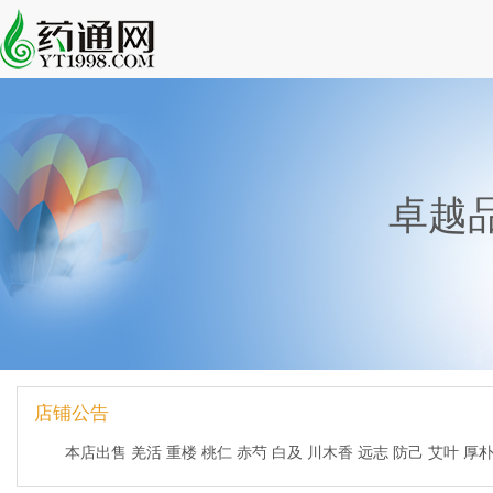
卓越
店铺公告
本店出售 羌活 重楼 桃仁 赤芍 白及 川木香 远志 防己 艾叶 厚