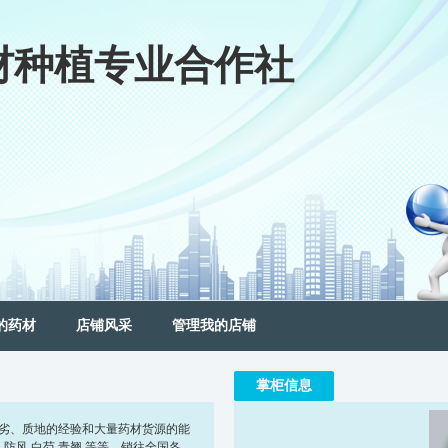
材种植专业合作社
的药材
店铺风采
管理我的店铺
掌柜信息
优劣、质地的经验和大量药材货源的能
.防风.白芍.青翘.等等，销往全国各