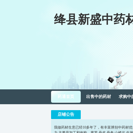
绛县新盛中药
药通首页
出售中的药材
求购中
店铺公告
我做药材生意已经10多年了，有丰富辨别中药材
力.主要是加工和收购，黄芩.丹皮.丹参.山楂片.生地