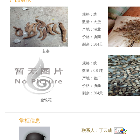
规格：统
数量：大货
产地：湖北
价格：协商
剩余：304天
玄参
规格：统
数量：0.0 吨
产地：较广
价格：协商
剩余：304天
金银花
掌柜信息
联系人：丁云成