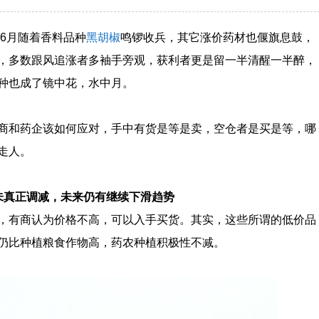
年6月随着香料品种
黑胡椒
鸣锣收兵，其它涨价药材也偃旗息鼓，
，多数跟风追涨者多袖手旁观，获利者更是留一半清醒一半醉，
种也成了镜中花，水中月。
商和药企该如何应对，手中有货是等是卖，空仓者是买是等，哪
走人。
未真正调减，未来仍有继续下滑趋势
，有商认为价格不高，可以入手买货。其实，这些所谓的低价品
仍比种植粮食作物高，药农种植积极性不减。