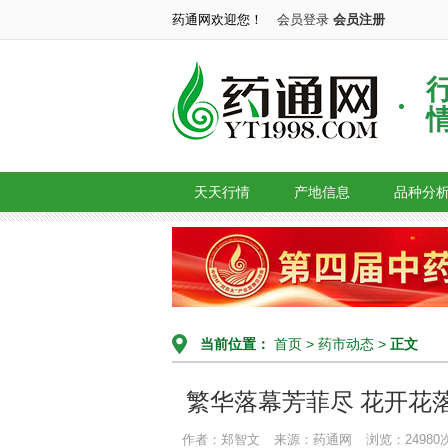
药通网欢迎您！
会员登录
会员注册
天天行情
产地信息
品种分
当前位置：
首页
>
药市动态
>
正文
繁华落幕芳菲尽 花开花
作者：郑智文
来源：药通网
浏览：24980