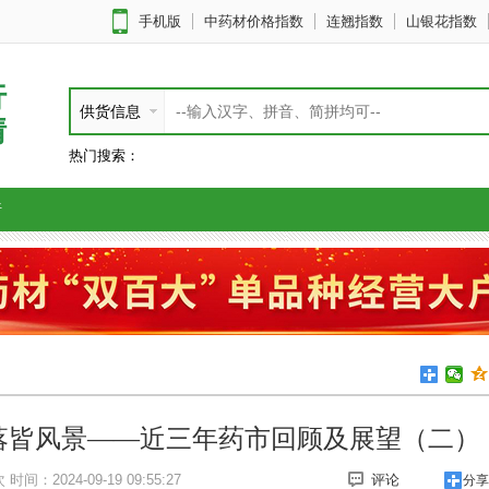
手机版
中药材价格指数
连翘指数
山银花指数
行
供货信息
情
热门搜索：
析
落皆风景——近三年药市回顾及展望（二）
次
时间：2024-09-19 09:55:27
评论
分享