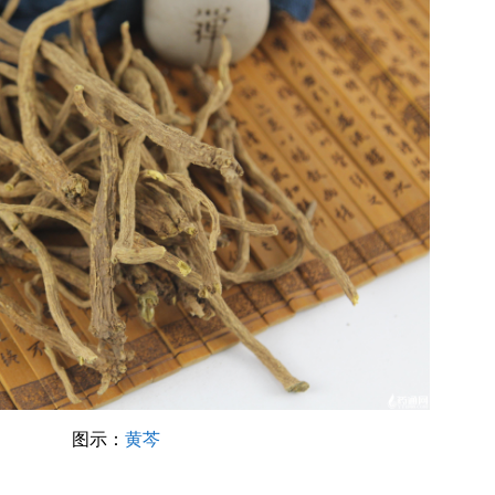
图示：
黄芩