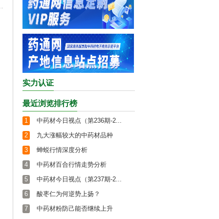
实力认证
最近浏览排行榜
1
中药材今日视点（第236期-2...
2
九大涨幅较大的中药材品种
3
蝉蜕行情深度分析
4
中药材百合行情走势分析
5
中药材今日视点（第237期-2...
6
酸枣仁为何逆势上扬？
7
中药材粉防己能否继续上升