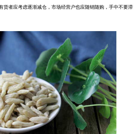
有货者应考虑逐渐减仓，市场经营户也应随销随购，手中不要滞