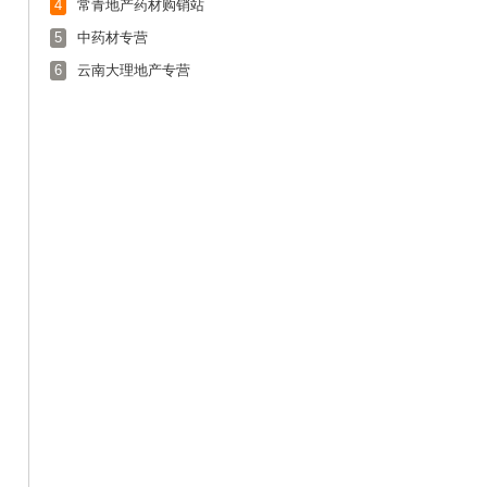
4
常青地产药材购销站
5
中药材专营
6
云南大理地产专营