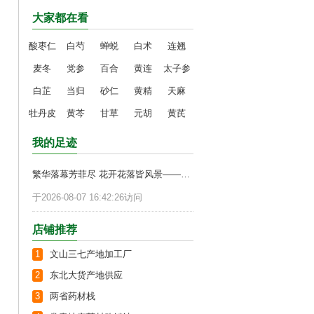
大家都在看
酸枣仁
白芍
蝉蜕
白术
连翘
麦冬
党参
百合
黄连
太子参
白芷
当归
砂仁
黄精
天麻
牡丹皮
黄芩
甘草
元胡
黄芪
我的足迹
繁华落幕芳菲尽 花开花落皆风景——近三年药市回顾及展望（二）
于2026-08-07 16:42:26访问
店铺推荐
1
文山三七产地加工厂
2
东北大货产地供应
3
两省药材栈