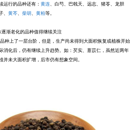
续运行的品种还有：
黄连
、白芍、巴戟天、远志、猪苓、龙胆
子、
黄芩
、
柴胡
、
黄柏
等。
株逐渐老化的品种值得继续关注
年的品种上了一层台阶，但是，生产尚未得到大面积恢复或植株开始
际消化后，仍有继续上升趋势。如：芡实、薏苡仁，虽然近两年
植并未大面积扩增，后市仍有想象空间。