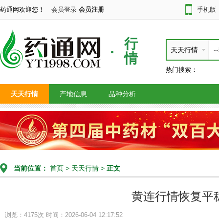
药通网欢迎您！
会员登录
会员注册
手机版
行
天天行情
情
热门搜索：
天天行情
产地信息
品种分析
当前位置：
首页
>
天天行情
>
正文
黄连行情恢复平
浏览：4175次
时间：2026-06-04 12:17:52