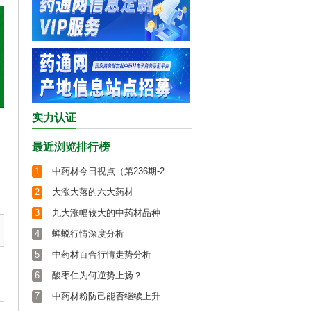
实力认证
最近浏览排行榜
1
中药材今日视点（第236期-2...
2
大涨大落的六大药材
3
九大涨幅较大的中药材品种
4
蝉蜕行情深度分析
5
中药材百合行情走势分析
6
酸枣仁为何逆势上扬？
7
中药材粉防己能否继续上升