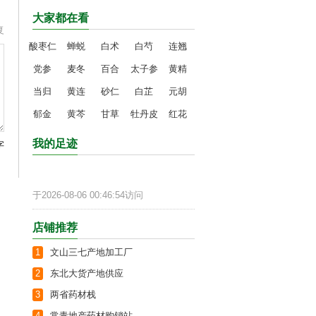
大家都在看
复
酸枣仁
蝉蜕
白术
白芍
连翘
党参
麦冬
百合
太子参
黄精
当归
黄连
砂仁
白芷
元胡
郁金
黄芩
甘草
牡丹皮
红花
我的足迹
字
于2026-08-06 00:46:54访问
店铺推荐
1
文山三七产地加工厂
2
东北大货产地供应
3
两省药材栈
4
常青地产药材购销站