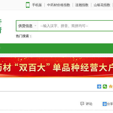
手机版
中药材价格指数
连翘指数
山银花指数
行
供货信息
情
热门搜索：
析
评论
分享