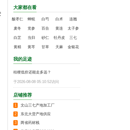
大家都在看
安
酸枣仁
蝉蜕
白芍
白术
连翘
麦冬
党参
百合
黄连
太子参
白芷
当归
砂仁
牡丹皮
三七
黄精
黄芩
甘草
天麻
金银花
我的足迹
桔梗低价还能走多远？
于2026-08-08 05:10:52访问
店铺推荐
1
文山三七产地加工厂
2
东北大货产地供应
3
两省药材栈