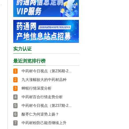
实力认证
最近浏览排行榜
1
中药材今日视点（第236期-2...
2
九大涨幅较大的中药材品种
3
蝉蜕行情深度分析
4
中药材百合行情走势分析
5
中药材今日视点（第237期-2...
6
酸枣仁为何逆势上扬？
7
中药材粉防己能否继续上升