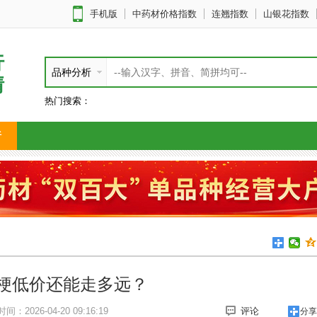
手机版
中药材价格指数
连翘指数
山银花指数
行
品种分析
情
热门搜索：
析
梗低价还能走多远？
时间：2026-04-20 09:16:19
评论
分享