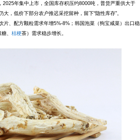
0%，2025年集中上市，全国库存积压约8000吨，普货严重供大于
仍大，低价下部分农户推迟采挖留种，留下“隐性库存”。
饮片、配方颗粒需求年增5%-8%；韩国泡菜（狗宝咸菜）出口稳
喉糖、
桔梗
茶）需求稳步增长。