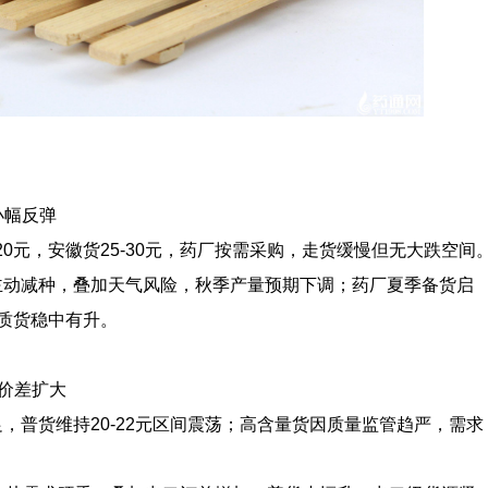
小幅反弹
-20元，安徽货25-30元，药厂按需采购，走货缓慢但无大跌空间
价主动减种，叠加天气风险，秋季产量预期下调；药厂夏季备货启
质货稳中有升。
，价差扩大
足，普货维持20-22元区间震荡；高含量货因质量监管趋严，需求