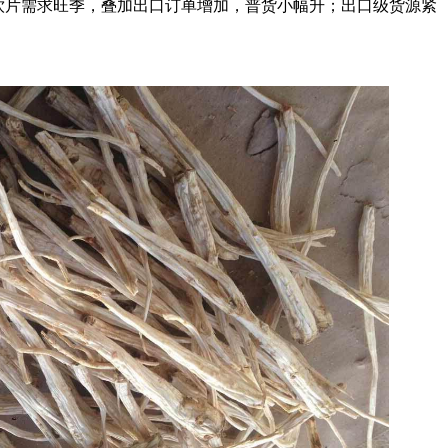
，饮片需求旺季，叠加出口订单增加，普货小幅升；出口级货源紧