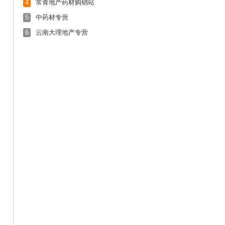
4
常青地产药材购销站
5
中药材专营
6
云南大理地产专营