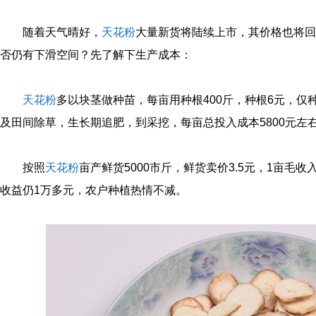
随着天气晴好，
天花粉
大量新货将陆续上市，其价格也将回
否仍有下滑空间？先了解下生产成本：
天花粉
多以块茎做种苗，每亩用种根400斤，种根6元，仅
及田间除草，生长期追肥，到采挖，每亩总投入成本5800元左
按照
天花粉
亩产鲜货5000市斤，鲜货卖价3.5元，1亩毛收
收益仍1万多元，农户种植热情不减。