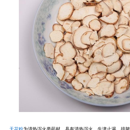
天花粉
为清热泻火类药材，具有清热泻火，生津止渴，排脓