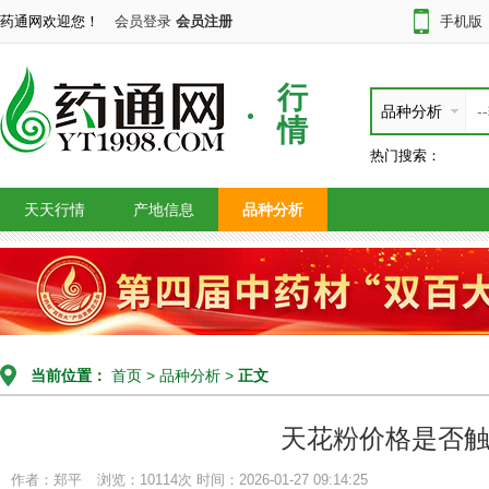
药通网欢迎您！
会员登录
会员注册
手机版
行
品种分析
情
热门搜索：
天天行情
产地信息
品种分析
当前位置：
首页
>
品种分析
>
正文
天花粉价格是否
作者：郑平
浏览：10114次
时间：2026-01-27 09:14:25