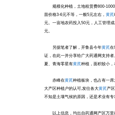
规模化种植，土地租赁费800-10
苗价格3-6元不等，一般5元左右，
黄芪
元。一亩地农药投入50元，人工管理成本
元。
另据笔者了解，开鲁县今年
黄芪
在
证，在此一并分享给广大药通网支持者。
夏、青海零星有
黄芪
种植，面积较小，
赤峰在
黄芪
种植板块，也占有一席
大产区种植户的认可,发往各大
黄芪
产区
不知是土壤气候的原因，还是术业有专
以上信息，均出自药通网产区万里