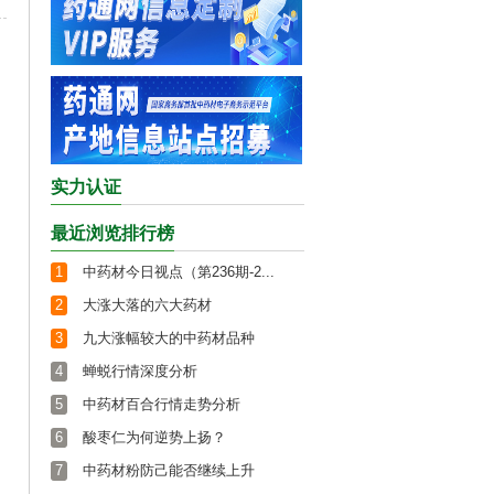
实力认证
最近浏览排行榜
1
中药材今日视点（第236期-2...
2
大涨大落的六大药材
3
九大涨幅较大的中药材品种
4
蝉蜕行情深度分析
5
中药材百合行情走势分析
6
酸枣仁为何逆势上扬？
7
中药材粉防己能否继续上升