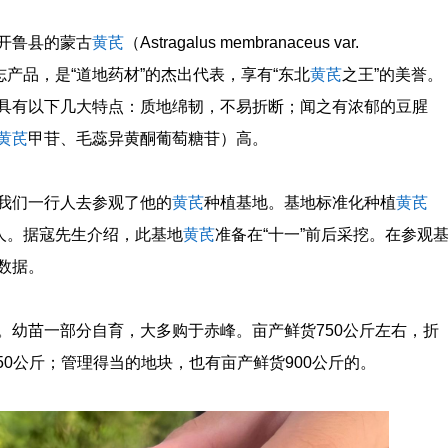
开鲁县的蒙古
黄芪
（Astragalus membranaceus var.
理标志产品，是“道地药材”的杰出代表，享有“东北
黄芪
之王”的美誉。
具有以下几大特点：质地绵韧，不易折断；闻之有浓郁的豆腥
黄芪
甲苷、毛蕊异黄酮葡萄糖苷）高。
我们一行人去参观了他的
黄芪
种植基地。基地标准化种植
黄芪
人。据寇先生介绍，此基地
黄芪
准备在“十一”前后采挖。在参观
数据。
。幼苗一部分自育，大多购于赤峰。亩产鲜货750公斤左右，折
50公斤；管理得当的地块，也有亩产鲜货900公斤的。