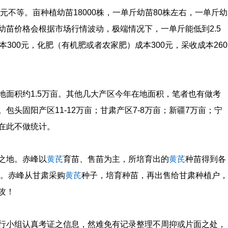
00元不等。亩种植幼苗18000株，一单斤幼苗80株左右，一单斤幼
幼苗价格会根据市场行情波动，极端情况下，一单斤能低到2.5
300元，化肥（有机肥或者农家肥）成本300元，采收成本260
地面积约1.5万亩。其他几大产区今年在地面积，笔者也有做考
包头固阳产区11-12万亩；甘肃产区7-8万亩；新疆7万亩；宁
在此不做统计。
之地。赤峰以
黄芪
育苗、售苗为主，所培育出的
黄芪
种苗得到各
。赤峰从甘肃采购
黄芪
种子，培育种苗，再出售给甘肃种植户，
攻！
行小组认真考证之信息，然难免有记录整理不周抑或片面之处，