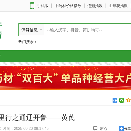
手机版
中药材价格指数
连翘指数
山银花指数
行
供货信息
情
热门搜索：
析
里行之通辽开鲁——黄芪
次
时间：2025-09-20 08:17:45
评论
分享