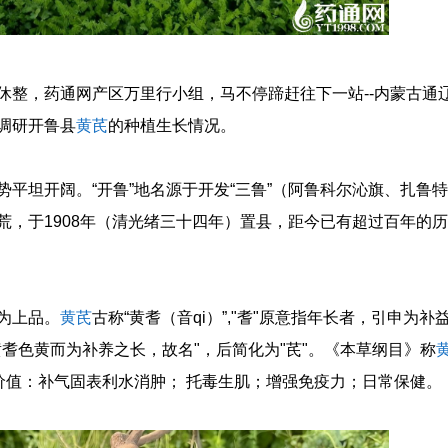
休整，药通网产区万里行小组，马不停蹄赶往下一站--内蒙古通
调研开鲁县
黄芪
的种植生长情况。
平坦开阔。“开鲁”地名源于开发“三鲁”（阿鲁科尔沁旗、扎鲁特
荒，于1908年（清光绪三十四年）置县，距今已有超过百年的历
为上品。
黄芪
古称“黄耆（音qi）”,"耆"原意指年长者，引申为补
耆色黄而为补养之长，故名"，后简化为"芪"。《本草纲目》称
价值：补气固表利水消肿； 托毒生肌；增强免疫力；日常保健。