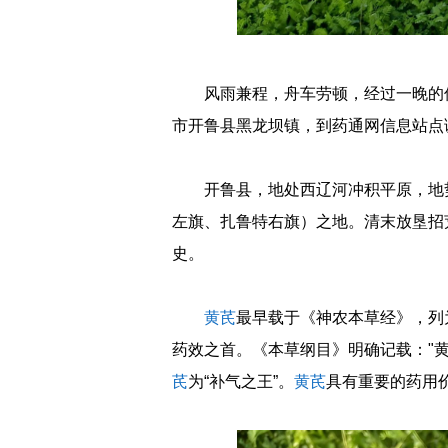
风雨兼程，舟车劳顿，经过一晚的
市开鲁县黑龙坝镇，到药通网信息站点
开鲁县，地处西辽河冲积平原，地势
左旗、扎鲁特右旗）之地。清末放垦招
史。
黄芪
最早载于《神农本草经》，列
药效之首。《本草纲目》明确记载："黄
芪
为“补气之王”。
黄芪
具有重要的药用