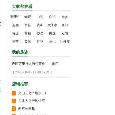
大家都在看
酸枣仁
蝉蜕
白芍
白术
党参
辽
连翘
百合
麦冬
太子参
当归
黄连
黄精
砂仁
白芷
元胡
黄芩
黄芪
甘草
三七
牡丹皮
我的足迹
产区万里行之通辽开鲁——黄芪
于2026-08-06 11:48:19访问
益
店铺推荐
黄
1
文山三七产地加工厂
2
东北大货产地供应
3
两省药材栈