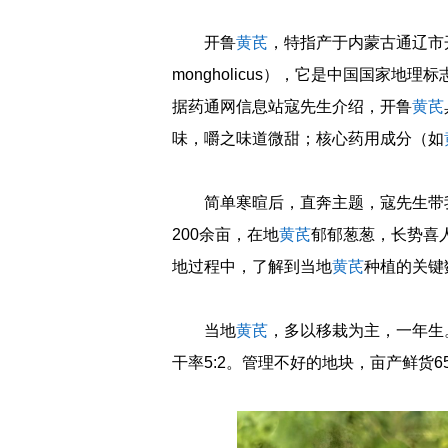
开鲁
黄芪
，特指产于内蒙古通辽市
mongholicus），它是中国国家地
据药通网信息站寇先生介绍，开鲁
黄芪
味，嚼之味道微甜；核心药用成分（如
简单寒暄后，直奔主题，寇先生带
200余亩，在地
黄芪
郁郁葱葱，长势喜
地过程中，了解到当地
黄芪
种植的关键
当地
黄芪
，多以移栽为主，一年生
干率5:2。管理不好的地块，亩产鲜货6