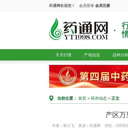
药通网欢迎您！
会员登录
会员注册
天天行情
产地信息
品种分
当前位置：
首页
>
药市动态
>
正文
产区万
作者：蒋云飞
来源：药通网
浏览：16536