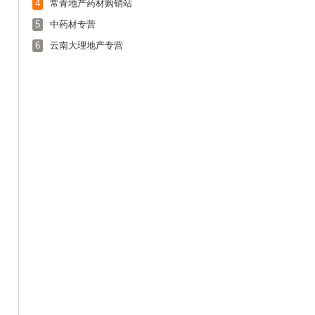
4
常青地产药材购销站
5
中药材专营
6
云南大理地产专营