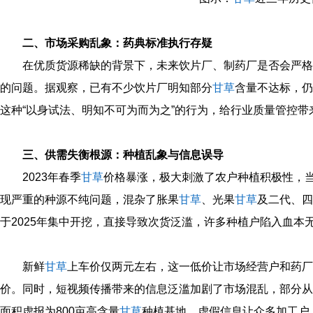
二、市场采购乱象：药典标准执行存疑
在优质货源稀缺的背景下，未来饮片厂、制药厂是否会严格
的问题。据观察，已有不少饮片厂明知部分
甘草
含量不达标，仍
这种“以身试法、明知不可为而为之”的行为，给行业质量管控带
三、供需失衡根源：种植乱象与信息误导
2023年春季
甘草
价格暴涨，极大刺激了农户种植积极性，
现严重的种源不纯问题，混杂了胀果
甘草
、光果
甘草
及二代、四
于2025年集中开挖，直接导致次货泛滥，许多种植户陷入血本
新鲜
甘草
上车价仅两元左右，这一低价让市场经营户和药厂
价。同时，短视频传播带来的信息泛滥加剧了市场混乱，部分从
面积虚报为800亩高含量
甘草
种植基地，虚假信息让众多加工户