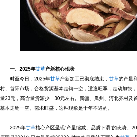
一、2025年
甘草
产新核心现状
时至今日，2025年
甘草
产新加工已彻底结束，
甘草
的产量
村、首阳市场，合格货源基本走销一空，适逢旺季，走动加快，3-5丁5
量23元，高含量货源少，30元左右。新疆、瓜州、河北齐村及
基本走销一空。需求旺盛，这种现象是十年不遇的。
2025年
甘草
核心产区呈现“产量缩减、品质下滑”的态势。20