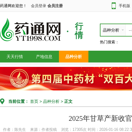
药通网欢迎您！
会员登录
会员注册
手机版
行
品种分析
情
热门搜索：
天天行情
产地信息
品种分析
当前位置：
首页
>
品种分析
>
正文
2025年甘草产新收
作者：陈先生
来源：作者投稿
浏览：17305次
时间：2026-01-16 08:22:3