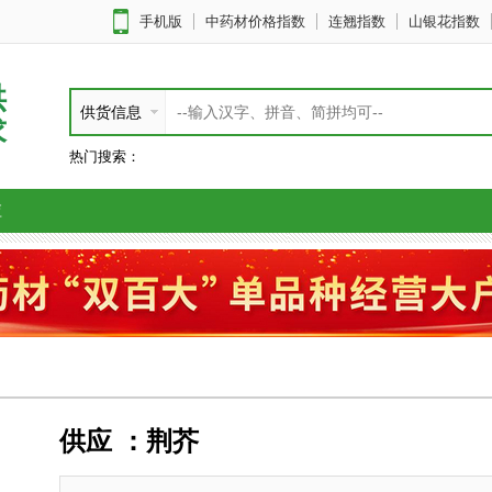
手机版
中药材价格指数
连翘指数
山银花指数
供
供货信息
求
热门搜索：
应
供应 ：荆芥