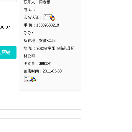
联系人：闫老板
电 话：
实名认证：
手 机：13309683218
06:07
Q Q：
所在地：安徽•阜阳
地 址：安徽省阜阳市临泉县药
入店铺
材公司
浏览量：3991次
创店时间：2011-03-30