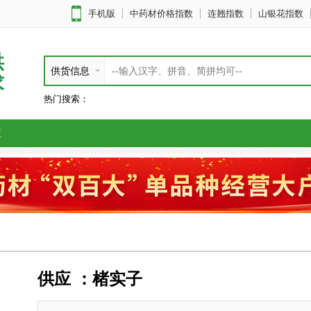
手机版
中药材价格指数
连翘指数
山银花指数
供
供货信息
求
热门搜索：
应
供应 ：楮实子