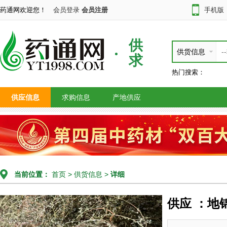
药通网欢迎您！
会员登录
会员注册
手机版
供
供货信息
求
热门搜索：
供应信息
求购信息
产地供应
当前位置：
首页
>
供货信息
>
详细
供应 ：地