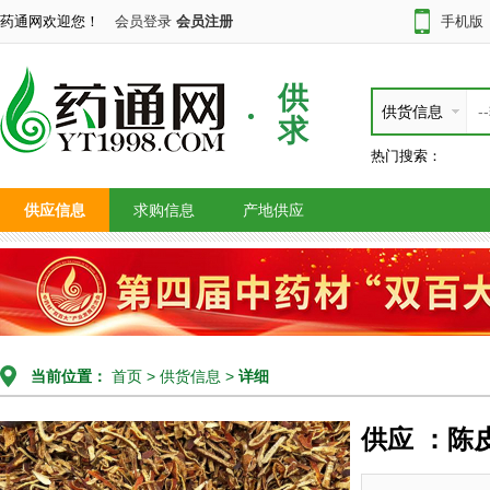
药通网欢迎您！
会员登录
会员注册
手机版
供
供货信息
求
热门搜索：
供应信息
求购信息
产地供应
当前位置：
首页
>
供货信息
>
详细
供应 ：陈