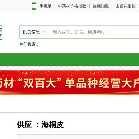
手机版
中药材价格指数
连翘指数
山银花指数
供
供货信息
求
热门搜索：
应
供应 ：海桐皮