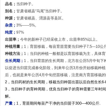
品名；
当归种子。
别名；
甘肃省岷县“马尾”当归种子。
种源；
甘肃省岷县、渭源县等县区。
杂质；
3%——5%。
纯度；
97%
出苗率；
今年的新种子已经采收上市，出苗率85%以上。
种植用量；
1；育苗移栽，每亩育苗需要当归种子7.5—10
种植方法；
1；当归的种植一般都是以育苗移栽为主，具体育苗
生长周期；
1，当归育苗的生长周期，北方在公历5月中旬下
以促进当归苗完成春化阶段，到来年公历3月份开始移栽种植
后，也就是来年公历4月中旬挖苗移栽，注意南方育苗移栽
2，当归药材的生长周期，移栽当归种苗出苗以后自然生长6
3，当归种子的育种周期，优良当归种子的育种需要三年时
解。
产量；
1，育苗期间每亩产干净的当归苗子300—400公斤.