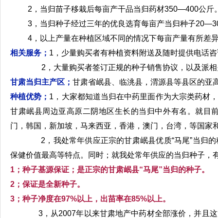
2，当归苗子移栽后每亩产干品当归药材350—400公斤
3，当归种子经过三年的优良选育每亩产当归种子20—3
4，以上产量在种植区域不同的情况下每亩产量有所差
相关服务；
1，少量购买者有种植资料附送及随时提供电话咨
2，大量购买者签订正规的种子销售协议，以及派相关
甘肃当归主产区；
甘肃省岷县、临洮县，渭源县等县区的亚高
种植优势；
1，大家都知道当归在中药里面作为大宗类药材
甘肃岷县周边亚高原二阴地区生长的当归中外有名。就目
门，韩国，新加坡，马来西亚，香港，澳门，台湾，等国家
2，我处常年供应正宗的甘肃岷县优质“马尾”当归的种
保健价值最高等特点。同时；就我处常年供应的当归种子，
1；种子基源保证；是正宗的甘肃岷县“马尾”当归的种子。
2；保证是全新种子。
3；种子净度在97%以上，出苗率在85%以上。
3，从2007年以来甘肃地产中药材全部涨价，并且这