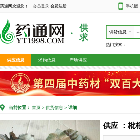
药通网欢迎您！
会员登录
会员注册
手机版
供
供货信息
求
热门搜索：
供应信息
求购信息
产地供应
当前位置：
首页
>
供货信息
>
详细
供应 ：枇