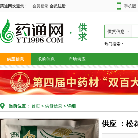
药通网欢迎您！
会员登录
会员注册
手机版
供
供货信息
求
热门搜索：
供应信息
求购信息
产地供应
当前位置：
首页
>
供货信息
>
详细
供应 ：松