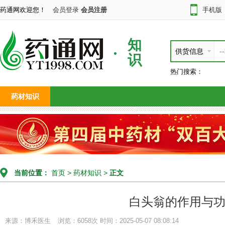
药通网欢迎您！
会员登录
会员注册
手机版
知
供货信息
识
热门搜索：
药材知识
当前位置：
首页
>
药材知识
>
正文
白头翁的作用与
来源：博禾医生
浏览：6058次
时间：2025-05-07 08:08:14