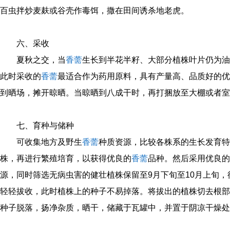
百虫拌炒麦麸或谷壳作毒饵，撒在田间诱杀地老虎。
六、采收
夏秋之交，当
香薷
生长到半花半籽、大部分植株叶片仍为油
此时采收的
香薷
最适合作为药用原料，具有产量高、品质好的优
到晒场，摊开晾晒。当晾晒到八成干时，再打捆放至大棚或者室
七、育种与储种
可收集地方及野生
香薷
种质资源，比较各株系的生长发育特
株，再进行繁殖培育，以获得优良的
香薷
品种。然后采用优良的
源，同时筛选无病虫害的健壮植株保留至9月下旬至10月上旬
轻轻拔收，此时植株上的种子不易掉落。将拔出的植株切去根部
种子脱落，扬净杂质，晒干，储藏于瓦罐中，并置于阴凉干燥处