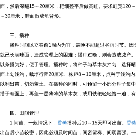
面，然后深翻15～20厘米，耙细整平后做高畦。要求畦宽120～1
～30厘米，畦面做成龟背形。
三、播种
播种时间以立春前1周内为宜，最晚不能超过谷雨时节。因
就已长满畦面，造成管理上的困难；播种过晚，则会造成减产。
以条播为好，便于管理。播种时，将种子与草木灰拌匀，选择晴
面上划浅沟，栽培行距20厘米、株距8～10厘米，点种于浅沟
以利出苗，切勿盖土。在播种的同时，可预留一小部分种子集中
播于畦面上，再盖一层薄薄的草木灰，或用铁耙轻轻撸一遍，有
四、田间管理
1.间苗。一般情况下，
香薷
播种后10～15天即可出苗。
香
出苗后小苗较密，因此必须及时间苗，间密留稀、间弱留强。一