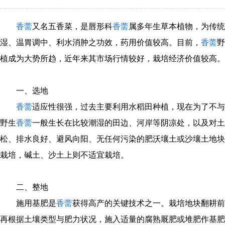
香薷
又名五香菜，是唇形科
香薷
属多年生草本植物，为传统
湿、温胃调中、利水消肿之功效，药用价值较高。目前，
香薷
野
植成为大势所趋，近年来其市场行情较好，栽培经济价值较高。
一、选地
香薷
适应性很强，过去主要利用水稻田种植，现在为了不与
野生
香薷
一般生长在比较潮湿的田边、河岸等阴凉处，以及对土
松、排水良好、避风向阳、无任何污染的肥沃壤土或沙壤土地块
栽培，碱土、沙土上则不适宜栽培。
二、整地
施用基肥是
香薷
获得高产的关键技术之一。栽培地块翻耕前
再根据土壤类型与肥力状况，施入适量的腐熟厩肥或堆肥作基肥