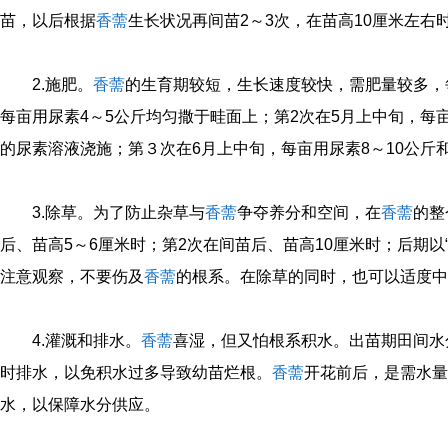
苗，以后根据
香薷
生长状况再间苗2～3次，在苗高10厘米左右
2.施肥。
香薷
的生育期较短，生长速度较快，需肥量较多，
每亩用尿素4～5公斤均匀撒于畦面上；第2次在5月上中旬，每亩
的尿素溶液浇施；第３次在6月上中旬，每亩用尿素8～10公斤
3.除草。为了防止杂草与
香薷
争夺养分和空间，在
香薷
的整
后、苗高5～6厘米时；第2次在间苗后、苗高10厘米时；后期以
注意观察，不要伤及
香薷
的根系。在除草的同时，也可以适度中
4.灌溉和排水。
香薷
喜湿，但又怕根系积水。出苗期田间水
时排水，以免积水过多导致幼苗烂根。
香薷
开花前后，是需水量
水，以保障水分供应。