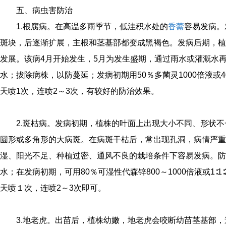
五、病虫害防治
1.根腐病。在高温多雨季节，低洼积水处的
香薷
容易发病。
斑块，后逐渐扩展，主根和茎基部都变成黑褐色。发病后期，植
发展。该病4月开始发生，5月为发生盛期，通过雨水或灌溉水
水；拔除病株，以防蔓延；发病初期用50％多菌灵1000倍液或4
天喷1次，连喷2～3次，有较好的防治效果。
2.斑枯病。发病初期，植株的叶面上出现大小不同、形状
圆形或多角形的大病斑。在病斑干枯后，常出现孔洞，病情严重
湿、阳光不足、种植过密、通风不良的栽培条件下容易发病。防
水；在发病初期，可用80％可湿性代森锌800～1000倍液或1∶
天喷１次，连喷2～3次即可。
3.地老虎。出苗后，植株幼嫩，地老虎会咬断幼苗茎基部，