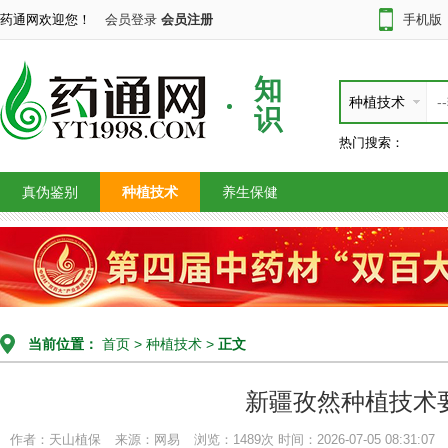
药通网欢迎您！
会员登录
会员注册
手机版
知
种植技术
识
热门搜索：
真伪鉴别
种植技术
养生保健
当前位置：
首页
>
种植技术
>
正文
新疆孜然种植技术
作者：天山植保
来源：网易
浏览：1489次
时间：2026-07-05 08:31:07