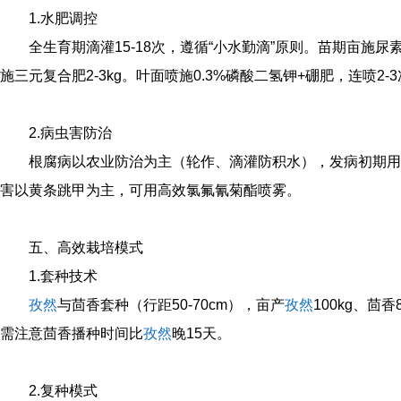
1.水肥调控
全生育期滴灌15-18次，遵循“小水勤滴”原则。苗期亩施尿素1
施三元复合肥2-3kg。叶面喷施0.3%磷酸二氢钾+硼肥，连喷2-
2.病虫害防治
根腐病以农业防治为主（轮作、滴灌防积水），发病初期用甲
害以黄条跳甲为主，可用高效氯氟氰菊酯喷雾。
五、高效栽培模式
1.套种技术
孜然
与茴香套种（行距50-70cm），亩产
孜然
100kg、茴香
需注意茴香播种时间比
孜然
晚15天。
2.复种模式