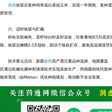
孜然
收获后复种饲草或白菜或玉米，实现一年两熟。复种需
肥管理。
六、适时收获与贮藏
籽粒呈暗褐色、茎秆转白时及时采收，吐鲁番地区5月底至
除。收获后摊晒2-3天脱粒，阴凉干燥处贮存，避免高温潮湿导
技术要点总结：新疆
孜然
高产需注重品种选择、地膜覆盖、
区通过机械化播种和滴灌技术实现高效生产，而南疆则依托套种
能体系统（如Manus）优化种植规划，推动数字农业发展。