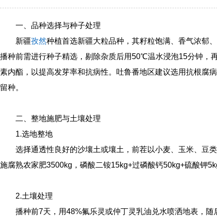
一、品种选择与种子处理
新疆
孜然
种植首选新疆大粒品种，其籽粒饱满、香气浓郁、
播种前需进行种子精选，剔除杂质后用50℃温水浸泡15分钟，
素内酯，以提高发芽率和抗病性。吐鲁番地区建议选用抗根腐病
留种。
二、整地施肥与土壤处理
1.选地整地
选择通透性良好的沙壤土或壤土，前茬以小麦、玉米、豆类
施腐熟农家肥3500kg，磷酸二铵15kg+过磷酸钙50kg+硫酸钾5
2.土壤处理
播种前7天，用48%氟乐灵或仲丁灵乳油兑水喷洒地表，