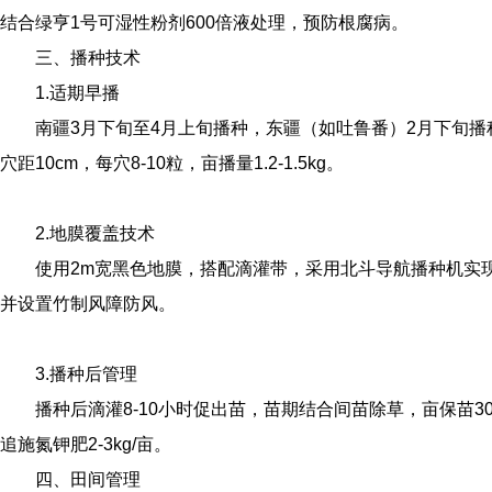
结合绿亨1号可湿性粉剂600倍液处理，预防根腐病。
三、播种技术
1.适期早播
南疆3月下旬至4月上旬播种，东疆（如吐鲁番）2月下旬播
穴距10cm，每穴8-10粒，亩播量1.2-1.5kg。
2.地膜覆盖技术
使用2m宽黑色地膜，搭配滴灌带，采用北斗导航播种机实
并设置竹制风障防风。
3.播种后管理
播种后滴灌8-10小时促出苗，苗期结合间苗除草，亩保苗30
追施氮钾肥2-3kg/亩。
四、田间管理