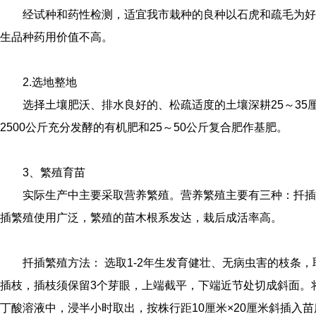
经试种和药性检测，适宜我市栽种的良种以石虎和疏毛为好
生品种药用价值不高。
2.选地整地
选择土壤肥沃、排水良好的、松疏适度的土壤深耕25～35厘
2500公斤充分发酵的有机肥和25～50公斤复合肥作基肥。
3、繁殖育苗
实际生产中主要采取营养繁殖。营养繁殖主要有三种：扦插
插繁殖使用广泛，繁殖的苗木根系发达，栽后成活率高。
扦插繁殖方法： 选取1-2年生发育健壮、无病虫害的枝条，
插枝，插枝须保留3个芽眼，上端截平，下端近节处切成斜面。将插
丁酸溶液中，浸半小时取出，按株行距10厘米×20厘米斜插入苗