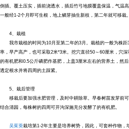
倒插。覆土压实，插前浇透水，插后竹弓地膜覆盖保温，气温高
一般经1-2个月即可生根，地上鳞芽抽生新枝，第二年就可移
4、栽植
我市栽植的时间为10月至第二年的3月。栽植的一般为株距
率，早产高产，也可采取2米*3米。挖穴直径50～60厘米，穴
的有机肥和0.5公斤磷肥作基肥，上盖3厘米左右的营养土，然
透定根水并将四周的土踩紧。
5、栽后管理
移栽后要加强水肥管理，及时中耕除草。早春树苗发芽前可
结合清园，每株树的四周可开沟深施充分发酵了的有机肥。
吴茱萸
栽培第1-2年主要是培养树势，因此，可套种作物