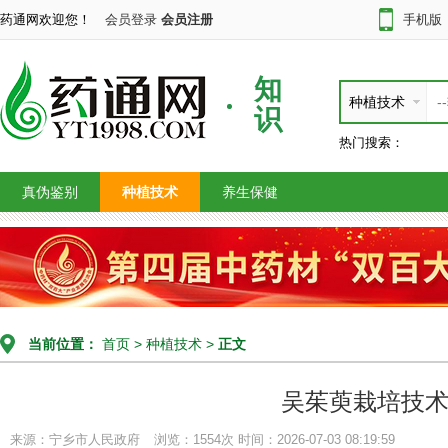
药通网欢迎您！
会员登录
会员注册
手机版
知
种植技术
识
热门搜索：
真伪鉴别
种植技术
养生保健
当前位置：
首页
>
种植技术
>
正文
吴茱萸栽培技
来源：宁乡市人民政府
浏览：1554次
时间：2026-07-03 08:19:59