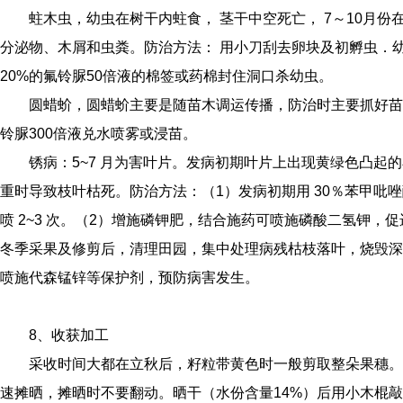
蛀木虫，幼虫在树干内蛀食， 茎干中空死亡， 7～10月份
分泌物、木屑和虫粪。防治方法： 用小刀刮去卵块及初孵虫．
20%的氟铃脲50倍液的棉签或药棉封住洞口杀幼虫。
圆蜡蚧，圆蜡蚧主要是随苗木调运传播，防治时主要抓好苗
铃脲300倍液兑水喷雾或浸苗。
锈病：5~7 月为害叶片。发病初期叶片上出现黄绿色凸起
重时导致枝叶枯死。防治方法：（1）发病初期用 30％苯甲吡唑酯10
喷 2~3 次。（2）增施磷钾肥，结合施药可喷施磷酸二氢钾，
冬季采果及修剪后，清理田园，集中处理病残枯枝落叶，烧毁深
喷施代森锰锌等保护剂，预防病害发生。
8、收获加工
采收时间大都在立秋后，籽粒带黄色时一般剪取整朵果穗。
速摊晒，摊晒时不要翻动。晒干（水份含量14%）后用小木棍