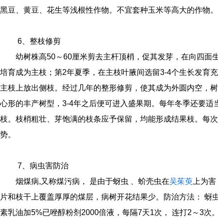
黑豆、黄豆、花生等浅根性作物。不宜套种玉米等高大的作物。
6、整枝修剪
幼树株高50～60厘米剪去主杆顶梢，促其发芽，在向四面生
培育成为主枝；第2年夏季，在主枝叶腋间选留3-4个生长发育
主枝上放出侧枝。经过几年的整形修剪，使其成为外圆内空，树
心形的丰产树型，3-4年之后便可进入盛果期。每年冬季还要
枝。枝梢粗壮、芽饱满的枝条应予保留，均能形成结果枝。每次
势。
7、病虫害防治
烟煤病,又称煤污病， 是由于蚜虫 、蚧壳虫在
吴茱萸
上为害
片和枝干上覆盖厚厚的煤层，病树开花结果少。防治方法： 蚜虫
素乳油加5%已唑醇粉剂2000倍液，每隔7天1次， 连打2～3次