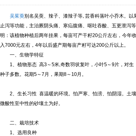
吴茱萸
别名吴萸、辣子、漆辣子等, 芸香科落叶小乔木。
止泻等功能，主治厥阴头痛、寒疝腹痛、呕吐吞酸、五更泄泻等
明：该植物种植后两年挂果，每亩可产干籽20公斤左右，今年收
入7000元左右，4年以后盛产期每亩产籽可达200公斤以上。
一、生物学特征
1、植物形态 高3～5米,奇数羽状复叶，小叶5～9片，对
种子多数。花期5～7月，果期8～10月。
2、生长习性 喜温暖的环境。怕严寒、怕涝、怕阴湿。土
微酸性至中性的砂壤土为好。
二、栽培技术
1、选用良种